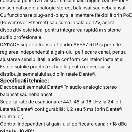
conceput pentru a transforma semnalul digital Dante® într-
un semnal audio analogic stereo, balansat sau nebalansat.
Cu funcționare plug-and-play și alimentare flexibilă prin PoE
(Power over Ethernet) sau sursă locală de 12V, acest
dispozitiv este ideal pentru integrarea rapidă în sisteme
audio profesionale.
DA11ADE suportă transport audio AES67 RTP și permite
reglarea independentă a gain-ului pe fiecare canal, pentru
ajustarea sensibilității audio conform cerințelor instalației.
Este o soluție practică și fiabilă pentru conversia și
distribuția semnalului audio în rețele Dante®.
Specificații tehnice:
Decodează semnalul Dante® în audio analogic stereo
balansat sau nebalansat
Suportă rate de eșantionare: 44.1, 48 și 96 kHz la 24-bit
Latență Dante® configurabilă: 1, 2 sau 5 ms (prin Dante®
Controller)
Control independent al gain-ului pe fiecare canal: +18 dBu
până la -10 dBV