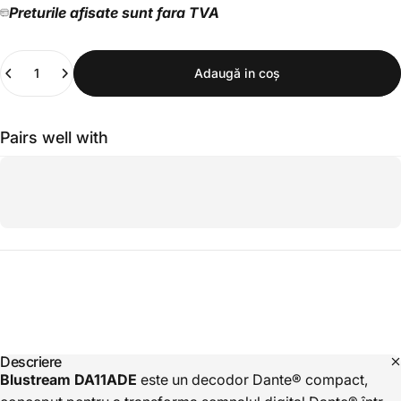
Preturile afisate sunt fara TVA
Cantitate
Adaugă in coş
Pairs well with
Descriere
Blustream DA11ADE
este un decodor Dante® compact,