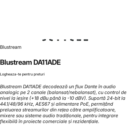
Furnizor:
Blustream
Blustream
DA11ADE
Logheaza-te pentru preturi
Blustream DA11ADE decodează un flux Dante în audio
analogic pe 2 canale (balansat/nebalansat), cu control de
nivel la ieșire (+18 dBu până la -10 dBV). Suportă 24-bit la
44.1/48/96 kHz, AES67 și alimentare PoE, permițând
preluarea streamurilor din rețea către amplificatoare,
mixere sau sisteme audio tradiționale, pentru integrare
flexibilă în proiecte comerciale și rezidențiale.