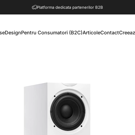
Platforma dedicata partenerilor B2B
se
Design
Pentru Consumatori (B2C)
Articole
Contact
Creeaz
e
Design
Pentru Consumatori (B2C)
Articole
Contact
Creeaz