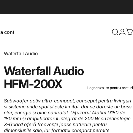
Log in
a cont
Căutare
C
a cont
Furnizor:
Waterfall Audio
Waterfall
Audio
HFM-200X
Logheaza-te pentru preturi
Subwoofer activ ultra-compact, conceput pentru livinguri
și sisteme unde spațiul este limitat, dar se dorește un bass
clar, energic și bine controlat. Difuzorul Atohm D180 de
180 mm și amplificatorul integrat de 200 W cu tehnologie
X-Guard oferă frecvențe joase naturale pentru
dimensiunile sale, iar formatul compact permite