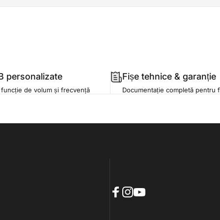
B personalizate
Fișe tehnice & garanție
 funcție de volum și frecvență
Documentație completă pentru f
Facebook
Instagram
YouTube