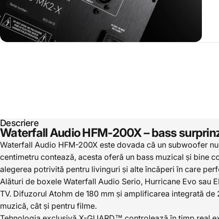
Descriere
Waterfall Audio HFM-200X – bass surprinz
Waterfall Audio HFM-200X este dovada că un subwoofer nu tre
centimetru contează, acesta oferă un bass muzical și bine con
alegerea potrivită pentru livinguri și alte încăperi în care p
Alături de boxele Waterfall Audio Serio, Hurricane Evo sau 
TV. Difuzorul Atohm de 180 mm și amplificarea integrată de 20
muzică, cât și pentru filme.
Tehnologia exclusivă X-GUARD™ controlează în timp real exc