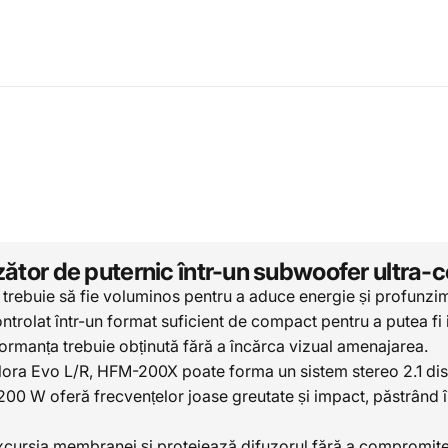
ător de puternic într-un subwoofer ultra
buie să fie voluminos pentru a aduce energie și profunzime 
trolat într-un format suficient de compact pentru a putea fi i
erformanța trebuie obținută fără a încărca vizual amenajarea.
Elora Evo L/R, HFM-200X poate forma un sistem stereo 2.1 dis
0 W oferă frecvențelor joase greutate și impact, păstrând în 
ursia membranei și protejează difuzorul fără a compromite d