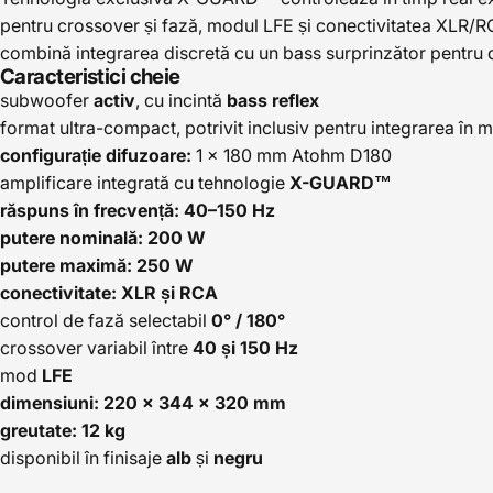
pentru crossover și fază, modul LFE și conectivitatea XLR/RCA
combină integrarea discretă cu un bass surprinzător pentru d
Caracteristici cheie
subwoofer
activ
, cu incintă
bass reflex
format ultra-compact, potrivit inclusiv pentru integrarea în 
configurație difuzoare:
1 × 180 mm Atohm D180
amplificare integrată cu tehnologie
X-GUARD™
răspuns în frecvență:
40–150 Hz
putere nominală:
200 W
putere maximă:
250 W
conectivitate:
XLR și RCA
control de fază selectabil
0° / 180°
crossover variabil între
40 și 150 Hz
mod
LFE
dimensiuni:
220 × 344 × 320 mm
greutate:
12 kg
disponibil în finisaje
alb
și
negru